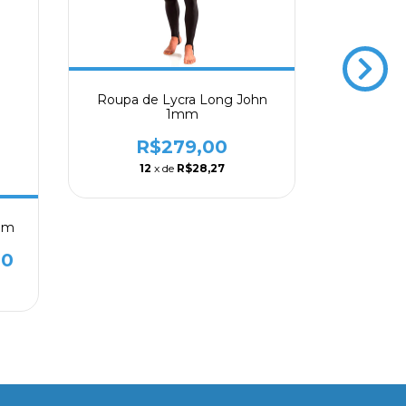
Camiset
Roupa de Lycra Long John
M
1mm
R
R$279,00
1
12
x de
R$28,27
mm
00