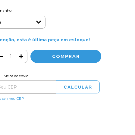
manho
enção, esta é última peça em estoque!
ALTERAR CEP
regas para o CEP:
Meios de envio
CALCULAR
o sei meu CEP