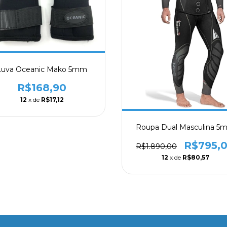
Luva Oceanic Mako 5mm
R$168,90
12
x de
R$17,12
Roupa Dual Masculina 5
R$795,
R$1.890,00
12
x de
R$80,57