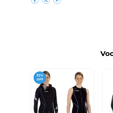
Voc
32
%
OFF