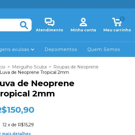
0
Atendimento
Minha conta
Meu carrinho
gens avulsas
Depoimentos
Quem Somos
cio
>
Mergulho Scuba
>
Roupas de Neoprene
Luva de Neoprene Tropical 2mm
uva de Neoprene
ropical 2mm
R$150,90
12
x de
R$15,29
r mais detalhes