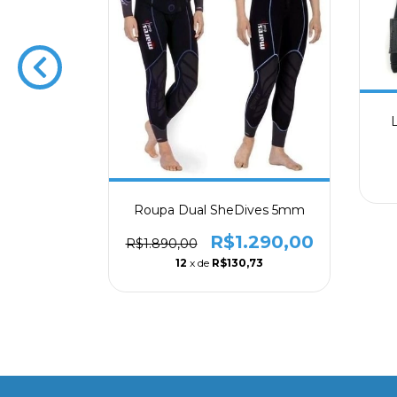
 Feminina
 UV +50
00
14
Roupa Dual SheDives 5mm
R$1.290,00
R$1.890,00
12
x de
R$130,73