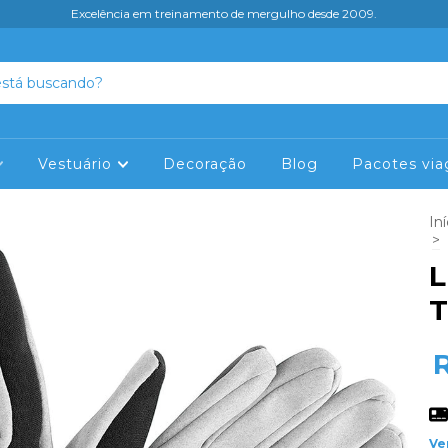
Excelência em treinamento de mergulho desde 2009.
Vestuário
Decoração
Blog
Pacotes via
Iní
>
L
T
Ve