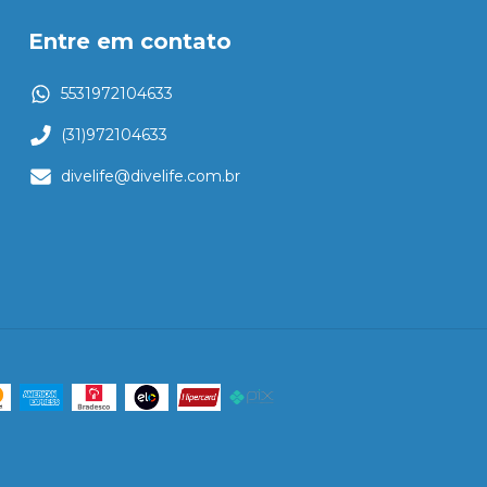
Entre em contato
5531972104633
(31)972104633
divelife@divelife.com.br