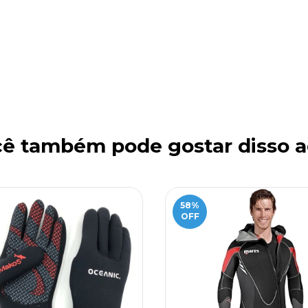
ê também pode gostar disso a
58
%
OFF