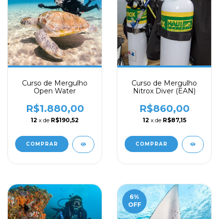
Curso de Mergulho
Curso de Mergulho
Open Water
Nitrox Diver (EAN)
R$1.880,00
R$860,00
12
x de
R$190,52
12
x de
R$87,15
6
%
OFF