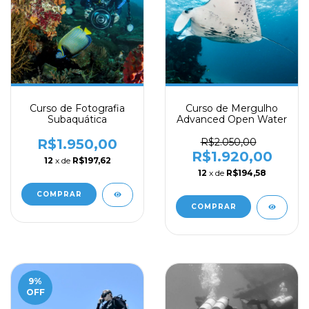
Curso de Fotografia
Curso de Mergulho
Subaquática
Advanced Open Water
R$1.950,00
R$2.050,00
R$1.920,00
12
x de
R$197,62
12
x de
R$194,58
9
%
OFF