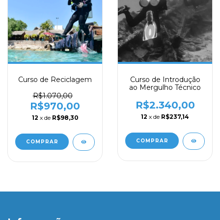
Curso de Reciclagem
Curso de Introdução
ao Mergulho Técnico
R$1.070,00
R$2.340,00
R$970,00
12
x de
R$237,14
12
x de
R$98,30