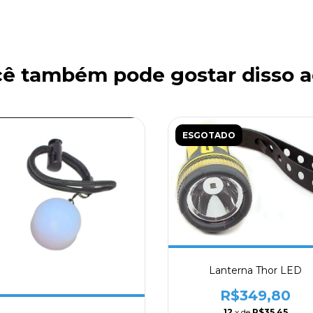
ê também pode gostar disso a
ESGOTADO
Lanterna Thor LED
R$349,80
12
x de
R$35,45