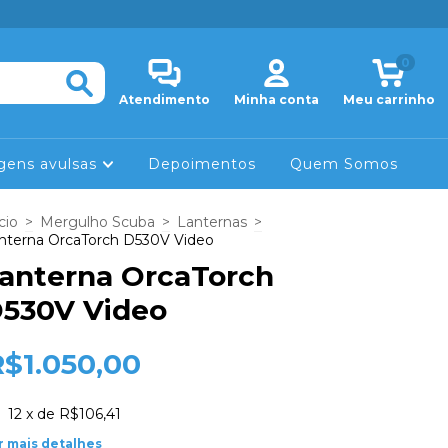
0
Atendimento
Minha conta
Meu carrinho
gens avulsas
Depoimentos
Quem Somos
cio
>
Mergulho Scuba
>
Lanternas
>
nterna OrcaTorch D530V Video
anterna OrcaTorch
530V Video
R$1.050,00
12
x de
R$106,41
r mais detalhes