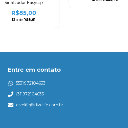
Sinalizador Easyclip
R$85,00
12
x de
R$8,61
Entre em contato
5531972104633
(31)972104633
divelife@divelife.com.br