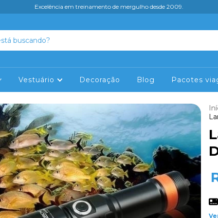
Excelência em treinamento de mergulho desde 2009.
Vestuário
Decoração
Blog
Pacotes via
Iní
La
L
D
Ve